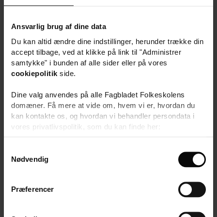
Idræt
IT
Matematiklærer til
Kristendom
Ansvarlig brug af dine data
udskolingen på
Madkundskab
Frederiksborg Byskole
Du kan altid ændre dine indstillinger, herunder trække din
Matematik
Musik
accept tilbage, ved at klikke på link til "Administrer
Natur/teknologi
samtykke" i bunden af alle sider eller på vores
Naturfag
cookiepolitik
side.
Pædagog
Pædagogisk psykologisk rådgivning (PPR)
Dine valg anvendes på alle Fagbladet Folkeskolens
Religion
domæner. Få mere at vide om, hvem vi er, hvordan du
Skolebibliotek
kan kontakte os, og hvordan vi behandler persondata i
Tysk og Fransk
Brænder du for matematik,
Uddannelsesvejledning
vores privatlivspolitik, som du kan finde her:
bevægelse og stærke
Ungdomsskole
https://www.folkeskolen.dk/persondata/
læringsfællesskaber?
FOA
S
Forstander
Nødvendig
a
Forvaltning og administration
Frie- og private grundskoler
m
Friskole
t
Præferencer
Højskole
y
Konsulent
Brænder du for at skabe
k
Ledelse