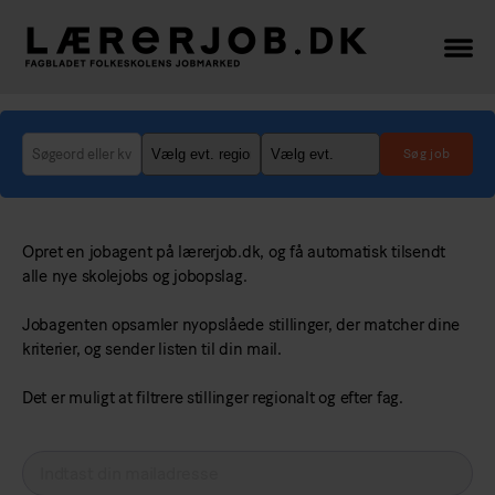
Lærerjob.dk
-
her
finder
du
de
bedste
lærer-
Opret en jobagent på lærerjob.dk, og få automatisk tilsendt
og
alle nye skolejobs og jobopslag.
lederjob
Jobagenten opsamler nyopslåede stillinger, der matcher dine
kriterier, og sender listen til din mail.
Det er muligt at filtrere stillinger regionalt og efter fag.