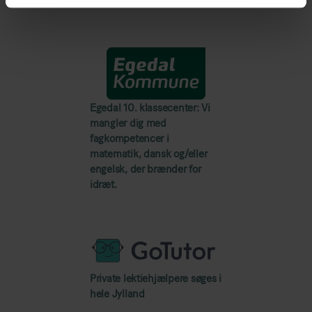
Egedal 10. klassecenter: Vi
mangler dig med
fagkompetencer i
matematik, dansk og/eller
engelsk, der brænder for
idræt.
Private lektiehjælpere søges i
hele Jylland