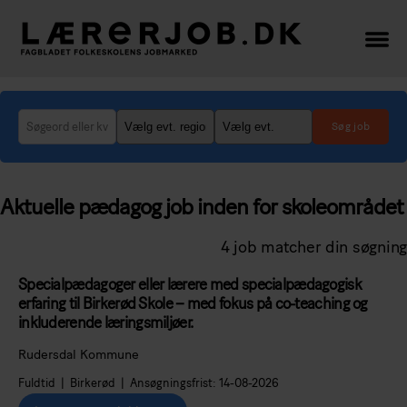
Lærerjob.dk
-
her
finder
du
de
bedste
Aktuelle pædagog job inden for skoleområdet
lærer-
og
4 job matcher din søgning
lederjob
Specialpædagoger eller lærere med specialpædagogisk
erfaring til Birkerød Skole – med fokus på co-teaching og
inkluderende læringsmiljøer.
Rudersdal Kommune
Fuldtid | Birkerød | Ansøgningsfrist: 14-08-2026