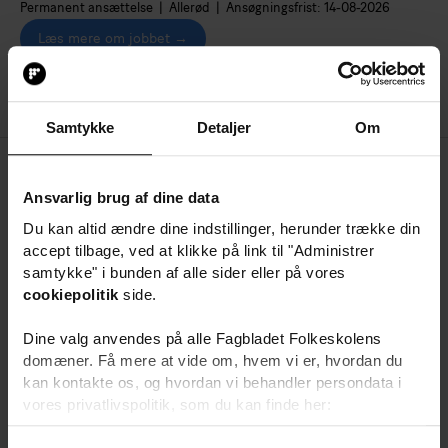
Permanent ansættelse | Allerød | Ansøgningsfrist: 14-08-2026
Læs mere om jobbet →
Samtykke
Detaljer
Om
1 / 1
Ansvarlig brug af dine data
Annonce
Du kan altid ændre dine indstillinger, herunder trække din
accept tilbage, ved at klikke på link til "Administrer
samtykke" i bunden af alle sider eller på vores
cookiepolitik
side.
Dine valg anvendes på alle Fagbladet Folkeskolens
domæner. Få mere at vide om, hvem vi er, hvordan du
kan kontakte os, og hvordan vi behandler persondata i
vores privatlivspolitik, som du kan finde her:
https://www.folkeskolen.dk/persondata/