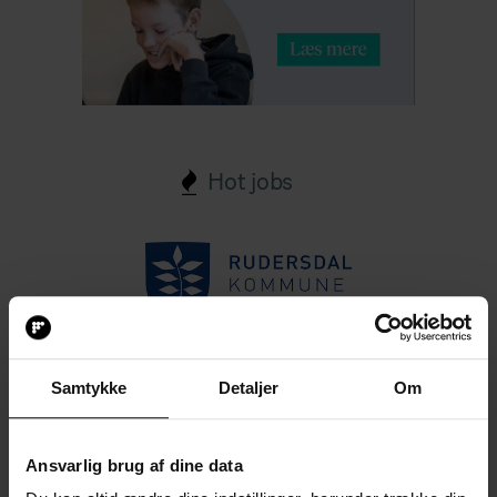
Hot jobs
Vi savner dig med
kompetencer i matematik –
Og har du lyst til at være en
Samtykke
Detaljer
Om
del af ressourceteamet, vil
det være et stort plus!
Ansvarlig brug af dine data