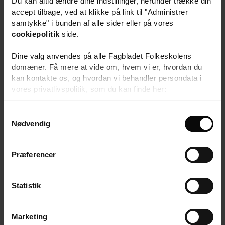
Du kan altid ændre dine indstillinger, herunder trække din
accept tilbage, ved at klikke på link til "Administrer
samtykke" i bunden af alle sider eller på vores
Matematiklærere til 1. og 4.
cookiepolitik
side.
årgang på Mørkhøj Skole
Dine valg anvendes på alle Fagbladet Folkeskolens
domæner. Få mere at vide om, hvem vi er, hvordan du
kan kontakte os, og hvordan vi behandler persondata i
vores privatlivspolitik, som du kan finde her:
https://www.folkeskolen.dk/persondata/
S
Hvor ville vi blive glade, hvis
Nødvendig
a
DU er vores nye fysiklærer!
m
t
Præferencer
y
k
k
Statistik
e
Vibeholmskolen søger
v
Marketing
matematiklærer til
a