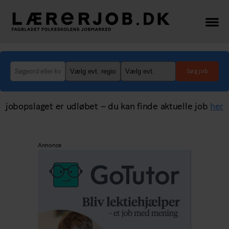
Lærerjob.dk
-
her
finder
du
de
bedste
jobopslaget er udløbet – du kan finde aktuelle job
her
lærer-
og
lederjob
Annonce