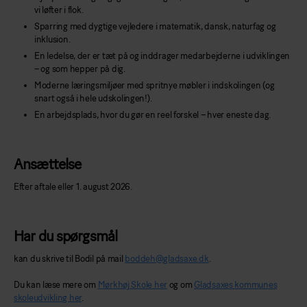
vi løfter i flok.
Sparring med dygtige vejledere i matematik, dansk, naturfag og
inklusion.
En ledelse, der er tæt på og inddrager medarbejderne i udviklingen
– og som hepper på dig.
Moderne læringsmiljøer med spritnye møbler i indskolingen (og
snart også i hele udskolingen!).
En arbejdsplads, hvor du gør en reel forskel – hver eneste dag.
Ansættelse
Efter aftale eller 1. august 2026.
Har du spørgsmål
kan du skrive til Bodil på mail
boddeh@gladsaxe.dk
.
Du kan læse mere om
Mørkhøj Skole her
og om
Gladsaxes kommunes
skoleudvikling her
.