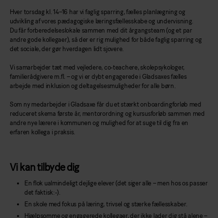
Hver torsdag kl. 14–16 har vi faglig sparring, fælles planlægning og
udvikling af vores pædagogiske læringsfællesskabe og undervisning.
Du får forberedelseslokale sammen med dit årgangsteam (og et par
andre gode kollegaer), så der er rig mulighed for både faglig sparring og
det sociale, der gør hverdagen lidt sjovere.
Vi samarbejder tæt med vejledere, co-teachere, skolepsykologer,
familierådgivere m.fl. – og vi er dybt engagerede i Gladsaxes fælles
arbejde med inklusion og deltagelsesmuligheder for alle børn.
Som ny medarbejder i Gladsaxe får du et stærkt onboardingforløb med
reduceret skema første år, mentorordning og kursusforløb sammen med
andre nye lærere i kommunen og mulighed for at suge til dig fra en
erfaren kollega i praksis.
Vi kan tilbyde dig
En flok ualmindeligt dejlige elever (det siger alle – men hos os passer
det faktisk:-).
En skole med fokus på læring, trivsel og stærke fællesskaber.
Hjælpsomme og engagerede kollegaer, der ikke lader dig stå alene –