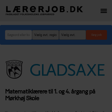
Lærerjob.dk
-
her
finder
du
de
bedste
lærer-
og
lederjob
Matematiklærere til 1. og 4. årgang på
Mørkhøj Skole