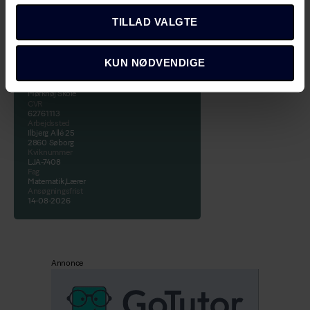
TILLAD VALGTE
Del i dit netværk
KUN NØDVENDIGE
Virksomhed
Mørkhøj Skole
CVR
62761113
Arbejdssted
Ilbjerg Allé 25
2860 Søborg
Kviknummer
LJA-7408
Fag
Matematik,Lærer
Ansøgningsfrist
14-08-2026
Annonce