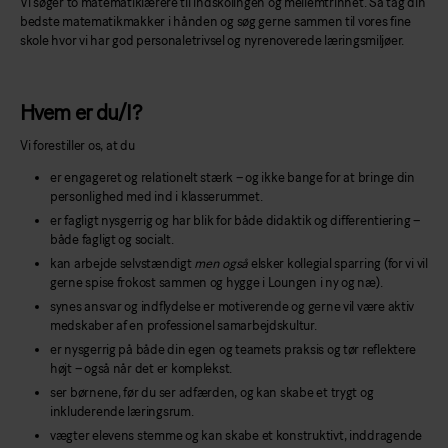
Vi søger to matematiklærere til indskolingen og mellemtrinnet. Så tag din
bedste matematikmakker i hånden og søg gerne sammen til vores fine
skole hvor vi har god personaletrivsel og nyrenoverede læringsmiljøer.
Hvem er du/I?
Vi forestiller os, at du
er engageret og relationelt stærk – og ikke bange for at bringe din
personlighed med ind i klasserummet.
er fagligt nysgerrig og har blik for både didaktik og differentiering –
både fagligt og socialt.
kan arbejde selvstændigt
men også
elsker kollegial sparring (for vi vil
gerne spise frokost sammen og hygge i Loungen i ny og næ).
synes ansvar og indflydelse er motiverende og gerne vil være aktiv
medskaber af en professionel samarbejdskultur.
er nysgerrig på både din egen og teamets praksis og tør reflektere
højt – også når det er komplekst.
ser børnene, før du ser adfærden, og kan skabe et trygt og
inkluderende læringsrum.
vægter elevens stemme og kan skabe et konstruktivt, inddragende