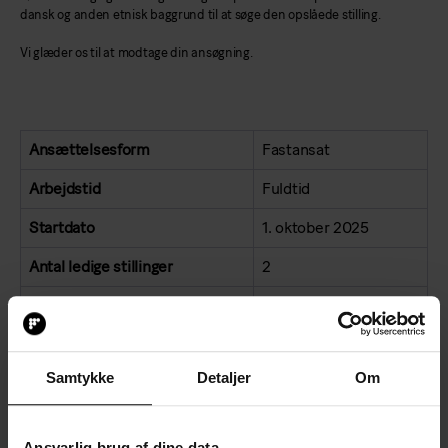
dansk og anden etnisk baggrund til at søge den opslåede stilling.
Vi glæder os til at modtage din ansøgning.
Ansættelsesform
Fastansat
Arbejdstid
Fuldtid
Startdato
1. oktober 2025
Antal ledige stillinger
2
Beskæftigelsesgrad
Fuld tid
By
Ringsted
Samtykke
Detaljer
Om
Region
Sjælland
Land
Danmark
Ansvarlig brug af dine data