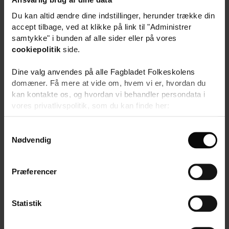
Referencenummer
2026/227
Du kan altid ændre dine indstillinger, herunder trække din
Publiceret
19.06.2026
accept tilbage, ved at klikke på link til "Administrer
samtykke" i bunden af alle sider eller på vores
Sidste ansøgningsdag
15.08.2026
cookiepolitik
side.
Dine valg anvendes på alle Fagbladet Folkeskolens
domæner. Få mere at vide om, hvem vi er, hvordan du
kan kontakte os, og hvordan vi behandler persondata i
🕑 Fuldtid | Ringsted | 15-08-2026
vores privatlivspolitik, som du kan finde her:
https://www.folkeskolen.dk/persondata/
S
ANSØG HER
Nødvendig
a
m
t
Præferencer
y
k
k
Statistik
e
v