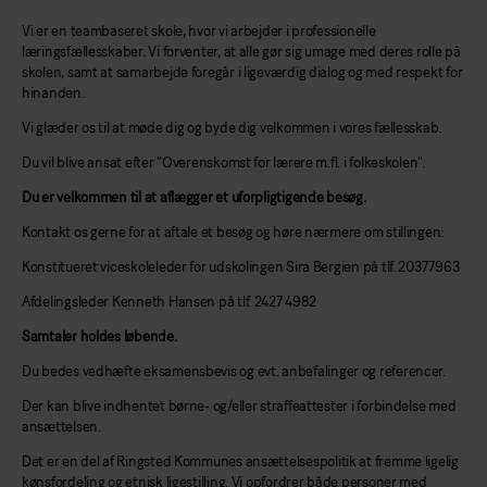
Vi er en teambaseret skole, hvor vi arbejder i professionelle
læringsfællesskaber. Vi forventer, at alle gør sig umage med deres rolle på
skolen, samt at samarbejde foregår i ligeværdig dialog og med respekt for
hinanden.
Vi glæder os til at møde dig og byde dig velkommen i vores fællesskab.
Du vil blive ansat efter ”Overenskomst for lærere m.fl. i folkeskolen”.
Du er velkommen til at aflægger et uforpligtigende besøg.
Kontakt os gerne for at aftale et besøg og høre nærmere om stillingen:
Konstitueret viceskoleleder for udskolingen Sira Bergien på tlf. 20377963
Afdelingsleder Kenneth Hansen på tlf. 2427 4982
Samtaler holdes løbende.
Du bedes vedhæfte eksamensbevis og evt. anbefalinger og referencer.
Der kan blive indhentet børne- og/eller straffeattester i forbindelse med
ansættelsen.
Det er en del af Ringsted Kommunes ansættelsespolitik at fremme ligelig
kønsfordeling og etnisk ligestilling. Vi opfordrer både personer med