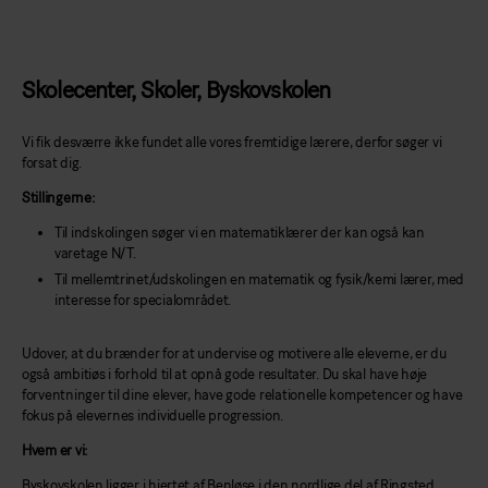
Skolecenter, Skoler, Byskovskolen
Vi fik desværre ikke fundet alle vores fremtidige lærere, derfor søger vi
forsat dig.
Stillingerne:
Til indskolingen søger vi en matematiklærer der kan også kan
varetage N/T.
Til mellemtrinet/udskolingen en matematik og fysik/kemi lærer, med
interesse for specialområdet.
Udover, at du brænder for at undervise og motivere alle eleverne, er du
også ambitiøs i forhold til at opnå gode resultater. Du skal have høje
forventninger til dine elever, have gode relationelle kompetencer og have
fokus på elevernes individuelle progression.
Hvem er vi:
Byskovskolen ligger i hjertet af Benløse i den nordlige del af Ringsted.