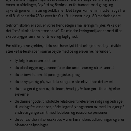
Vores to afdelinger, Asgård og Benløse, er forbundet med gang- og
cykelsti gennem natur og boldbaner. Det tager kun fem minutter at gå fra
A til B. Vi har cirka 730 elever fra 0. til 9. klassetrin og 130 medarbejdere.
Selv om skolen er stor, er vores kendetegn små læringsmiljøer. Vi kalder
det ”små skoler i den store skole”. De mindre læringsmiljøer er med til at
skabe trygge rammer for trivsel og faglighed.
For stillingerne gælder, at du skal have lyst til at arbejde med og udvikle
stærke fællesskaber i samarbejde med os og eleverne, herunder:
tydelig klasserumsledelse
du planlægger og gennemfører din undervisning struktureret
du er bevidst om dit pædagogiske sprog
du er nysgerrig på, hvad du kan gøre når elever har det svært
du spørger dig selv og dit team, hvad jeg/vi kan gøre for at hjælpe
eleverne
du danner gode, tillidsfulde relationer til eleverne indgå og bidrage
til læringsfællesskaber, både i eget årgangsteam og med kolleger på
andre årgange samt med ledelsen og ressource personer
du ser værdien i fællesskabet – vi er hinandens udfordringer og vi er
hinandens løsninger