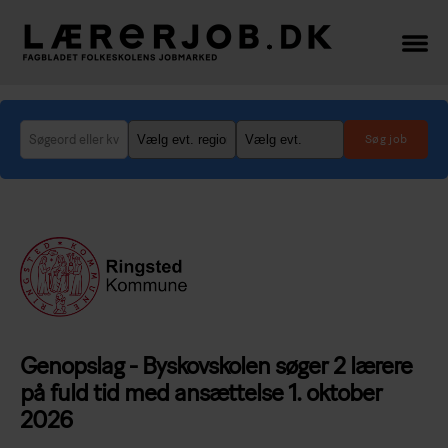
Lærerjob.dk
-
her
finder
du
de
bedste
lærer-
og
lederjob
Genopslag - Byskovskolen søger 2 lærere
på fuld tid med ansættelse 1. oktober
2026