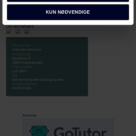
KUN NØDVENDIGE
Del i dit netværk
Virksomhed
Halsnæs kommune
Arbejdssted
Sportsvej 15
3300 Frederiksværk
Kviknummer
LJA-7640
Fag
Dansk,Håndværk og design,Lærer
Ansøgningsfrist
16-08-2026
Annonce