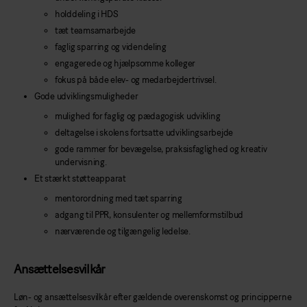
holddeling i HDS
tæt teamsamarbejde
faglig sparring og videndeling
engagerede og hjælpsomme kolleger
fokus på både elev- og medarbejdertrivsel.
Gode udviklingsmuligheder
mulighed for faglig og pædagogisk udvikling
deltagelse i skolens fortsatte udviklingsarbejde
gode rammer for bevægelse, praksisfaglighed og kreativ
undervisning.
Et stærkt støtteapparat
mentorordning med tæt sparring
adgang til PPR, konsulenter og mellemformstilbud
nærværende og tilgængelig ledelse.
Ansættelsesvilkår
Løn- og ansættelsesvilkår efter gældende overenskomst og principperne