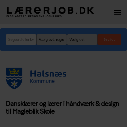
Lærerjob.dk
-
her
finder
du
de
bedste
lærer-
og
lederjob
Dansklærer og lærer i håndværk & design
til Magleblik Skole