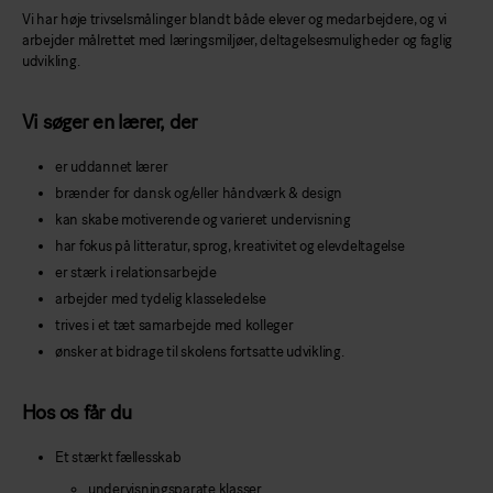
Vi har høje trivselsmålinger blandt både elever og medarbejdere, og vi
arbejder målrettet med læringsmiljøer, deltagelsesmuligheder og faglig
udvikling.
Vi søger en lærer, der
er uddannet lærer
brænder for dansk og/eller håndværk & design
kan skabe motiverende og varieret undervisning
har fokus på litteratur, sprog, kreativitet og elevdeltagelse
er stærk i relationsarbejde
arbejder med tydelig klasseledelse
trives i et tæt samarbejde med kolleger
ønsker at bidrage til skolens fortsatte udvikling.
Hos os får du
Et stærkt fællesskab
undervisningsparate klasser