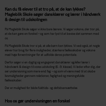
Kan du få elever til at tro på, at de kan lykkes?
Magleblik Skole søger dansklærer og lærer i håndværk
& design til udskolingen
På Magleblik Skole søger vi ikke bare lærere. Vi søger voksne, der tror på,
at de kan gøre en forskel – og som har lyst til at bevise det sammen med
os.
På Magleblik Skole tror vi på, at alle børn kan lykkes. Vi ved også, at nogle
elever har brug for flere muligheder, stærkere fællesskaber og voksne
med høje forventninger for at udfolde deres potentiale.
Derfor søger vi en dygtig og engageret dansklærer og/eller lærer i
håndværk & design til vores udskoling (6.-9. klasse). Vi leder efter dig, der
ser undervisning som mere end fag – og som vil være med til at skabe
livsmuligheder gennem relationer, faglighed og meningsfulde
fællesskaber.
Der er mulighed for både fuldtids- og deltidsansættelse.
Hos os gør undervisningen en forskel