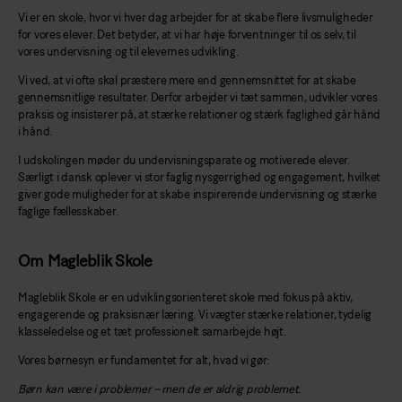
Vi er en skole, hvor vi hver dag arbejder for at skabe flere livsmuligheder
for vores elever. Det betyder, at vi har høje forventninger til os selv, til
vores undervisning og til elevernes udvikling.
Vi ved, at vi ofte skal præstere mere end gennemsnittet for at skabe
gennemsnitlige resultater. Derfor arbejder vi tæt sammen, udvikler vores
praksis og insisterer på, at stærke relationer og stærk faglighed går hånd
i hånd.
I udskolingen møder du undervisningsparate og motiverede elever.
Særligt i dansk oplever vi stor faglig nysgerrighed og engagement, hvilket
giver gode muligheder for at skabe inspirerende undervisning og stærke
faglige fællesskaber.
Om Magleblik Skole
Magleblik Skole er en udviklingsorienteret skole med fokus på aktiv,
engagerende og praksisnær læring. Vi vægter stærke relationer, tydelig
klasseledelse og et tæt professionelt samarbejde højt.
Vores børnesyn er fundamentet for alt, hvad vi gør:
Børn kan være i problemer – men de er aldrig problemet.