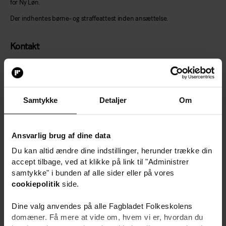
for Ny Løn.
Der indhentes børne- og straffeattest inden ansættelse.
Kontakt
Har du spørgsmål til stillingen, er du velkommen til at kontakte viceleder
Yvonne Pedersen på telefon 20 42 74 60.
Samtykke
Detaljer
Om
Ansøgning
Ansøgningsfrist: 16. august.
Ansvarlig brug af dine data
Der afholdes løbende samtaler.
Du kan altid ændre dine indstillinger, herunder trække din
accept tilbage, ved at klikke på link til "Administrer
Bliv en del af Halsnæs – et godt sted at arbejde og et
samtykke" i bunden af alle sider eller på vores
godt sted at bo
cookiepolitik
side.
Vi er en moderne og rummelig arbejdsplads med cirka 3.000 kollegaer,
Dine valg anvendes på alle Fagbladet Folkeskolens
der hver dag gør sig umage for at levere velfærd og service af høj kvalitet.
domæner. Få mere at vide om, hvem vi er, hvordan du
Vores værdier – redelighed, mulighed og helhed – er fundamentet for alt,